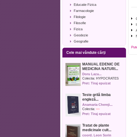
Educatie Fizica
Farmacologie
Filologie
Filosofie
Fizica
Geodezie
Geografie
Put
Geologie
Cele mai vândute cărţi
Industrie alimentara
Informatica
MANUAL EDENIC DE
Istorie
MEDICINA NATURI...
Istorie literara
Doru Laza...
Lexicologie
Colectia:
HYPOCRATES
Pret: Tiraj epuizat
Management
Marketing
Teste grilă limba
Matematica
engleză...
Media
Anamaria Chereji...
Medicina umana
Colectia:
---
Pret: Tiraj epuizat
Medicina veterinara
Memorialistica
Tratat de plante
Muzica
medicinale cult...
Pedagogie
coord. Leon Sorin