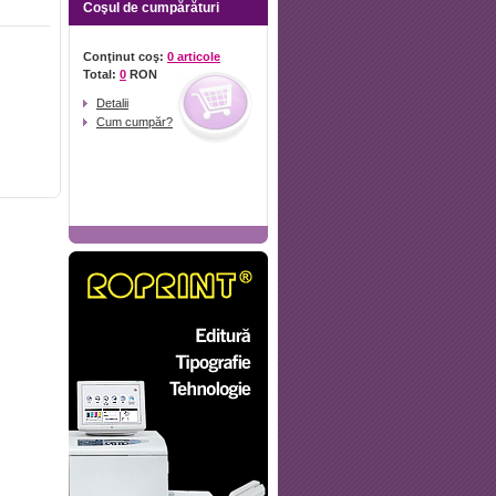
Coşul de cumpărături
Conţinut coş:
0 articole
Total:
0
RON
Detalii
Cum cumpăr?