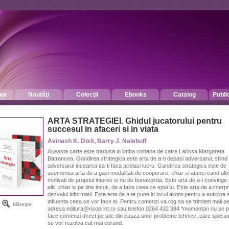
oi
Noutăţi
Colecţii
Ebooks
Catalog
Publi
ARTA STRATEGIEI. Ghidul jucatorului pentru
succesul in afaceri si in viata
Avinash K. Dixit, Barry J. Nalebuff
Aceasta carte este tradusa in limba romana de catre Larissa Margareta
Batrancea. Gandirea strategica este arta de a-ti depasi adversarul, stiind
adversarul incearca sa-ti faca acelasi lucru. Gandirea strategica este de
asemenea arta de a gasi modalitati de cooperare, chiar si atunci cand altii
motivati de propriul interes si nu de bunavointa. Este arta de a-i convinge
altii, chiar si pe tine insuti, de a face ceea ce spui tu. Este arta de a interpr
dezvalui informatii. Este arta de a te pune in locul altora pentru a anticipa s
influenta ceea ce vor face ei. Pentru comenzi va rog sa ne trimiteti mail p
Măreşte
adresa editura@risoprint.ro sau telefon 0264 432 384 *momentan nu se p
face comenzi direct pe site din cauza unor probleme tehnice, care spera
se vor rezolva cat mai curand.