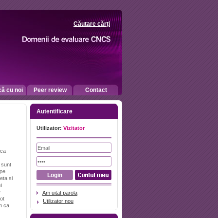
Căutare cărţi
că cu noi
Peer review
Contact
Autentificare
Utilizator:
Vizitator
 ca
 sunt
 pe
eta si
i
e
Am uitat parola
ot
Utilizator nou
m ca