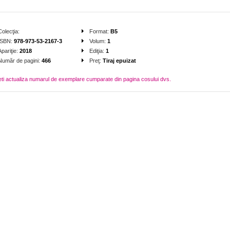
Colecţia:
Format:
B5
ISBN:
978-973-53-2167-3
Volum:
1
Apariţie:
2018
Ediţia:
1
Număr de pagini:
466
Preţ:
Tiraj epuizat
eti actualiza numarul de exemplare cumparate din pagina cosului dvs.