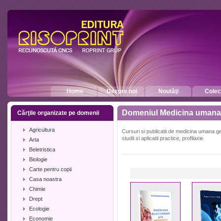
Home
Despre noi
Noutăţi
Colecţ
Domeniul Medicina umana
Cărţile organizate pe domenii
Agricultura
Cursuri si publicatii de medicina umana gen
studii si aplicatii practice, profilaxie
Arta
Beletristica
Biologie
Carte pentru copii
Casa noastra
Chimie
Drept
Ecologie
Economie