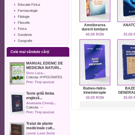
Educatie Fizica
Farmacologie
Filologie
Filosofie
Ameliorarea
ANATO
Fizica
durerii lombare
prin metodele
40.00 RON
35.00
Geodezie
Williams și
Geografie
McKenzie
Geologie
Cele mai vândute cărţi
Industrie alimentara
Informatica
MANUAL EDENIC DE
Istorie
MEDICINA NATURI...
Istorie literara
Doru Laza...
Lexicologie
Colectia:
HYPOCRATES
Pret: Tiraj epuizat
Management
Balneo-hidro-
BAZE
Marketing
kinetoterapie
GENERAL
Teste grilă limba
Matematica
KINETOTE
30.00 RON
35.00
engleză...
Media
Anamaria Chereji...
Medicina umana
Colectia:
---
Pret: Tiraj epuizat
Medicina veterinara
Memorialistica
Tratat de plante
Muzica
medicinale cult...
Pedagogie
coord. Leon Sorin