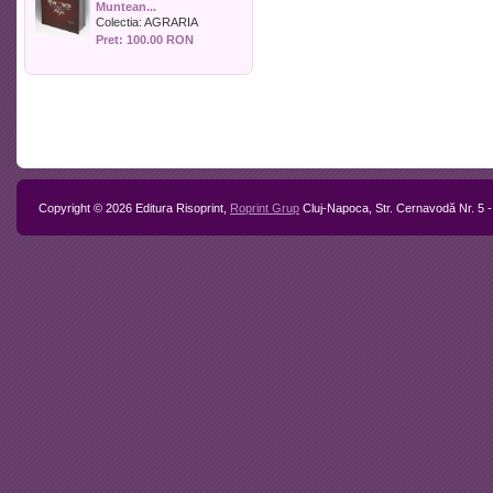
Muntean...
Politica
Colectia:
AGRARIA
Psihologie
Pret: 100.00 RON
Sociologie
Sport
Stiinta si tehnica
Teologie / Religie
Turism
Zootehnie
Copyright © 2026 Editura Risoprint,
Roprint Grup
Cluj-Napoca, Str. Cernavodă Nr. 5 -