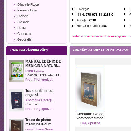
Educatie Fizica
Colecţia:
F
Farmacologie
ISBN:
978-973-53-2283-0
V
Filologie
Apariţie:
2018
E
Filosofie
Număr de pagini:
458
P
Fizica
Geodezie
Puteti actualiza numarul de exemplare cu
Geografie
Geologie
Cele mai vândute cărţi
Alte cărţi de Mircea Vaida Voevod
Industrie alimentara
Informatica
MANUAL EDENIC DE
Istorie
MEDICINA NATURI...
Istorie literara
Doru Laza...
Lexicologie
Colectia:
HYPOCRATES
Pret: Tiraj epuizat
Management
Marketing
Teste grilă limba
Matematica
engleză...
Media
Anamaria Chereji...
Medicina umana
Colectia:
---
Pret: Tiraj epuizat
Medicina veterinara
Alexandru Vaida
Memorialistica
Voevod văzut de
Tratat de plante
Muzica
contemporani
Tiraj epuizat
medicinale cult...
Evocări
Pedagogie
coord. Leon Sorin
aniversare şi