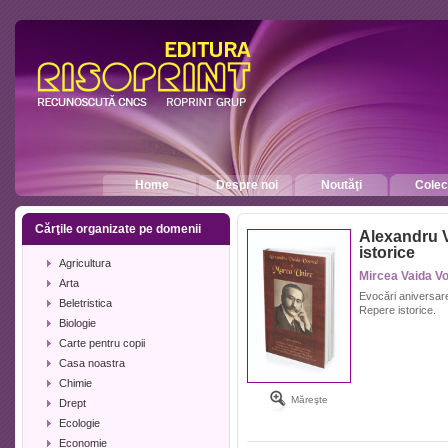
Home
Despre noi
Noutăţi
Colecţ
Cărţile organizate pe domenii
Alexandru V
istorice
Agricultura
Mircea Vaida V
Arta
Evocări aniversare
Beletristica
Repere istorice.
Biologie
Carte pentru copii
Casa noastra
Chimie
Măreşte
Drept
Ecologie
Economie