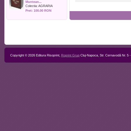
Muntean...
Politica
mărturii despre
Colectia:
AGRARIA
unul dintre
Psihologie
Pret: 100.00 RON
făuritorii Marii
Sociologie
Uniri.
Sport
Stiinta si tehnica
Teologie / Religie
Turism
Zootehnie
Copyright © 2026 Editura Risoprint,
Roprint Grup
Cluj-Napoca, Str. Cernavodă Nr. 5 -