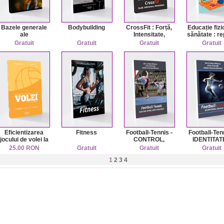
Bazele generale
Bodybuilding
CrossFit : Forță,
Educație fizi
ale
Intensitate,
sănătate : r
antrenamentului
Mentalitate
teoretice 
Gratuit
Gratuit
Gratuit
Gratuit
sportiv
aplicative p
studenții de
învățământ
distanță
Eficientizarea
Fitness
Football-Tennis -
Football-Tenn
jocului de volei la
CONTROL,
IDENTITAT
studenţi
MOBILITATE,
JOCULU
25.00 RON
Gratuit
Gratuit
Gratuit
STRATEGIE
1
2
3
4