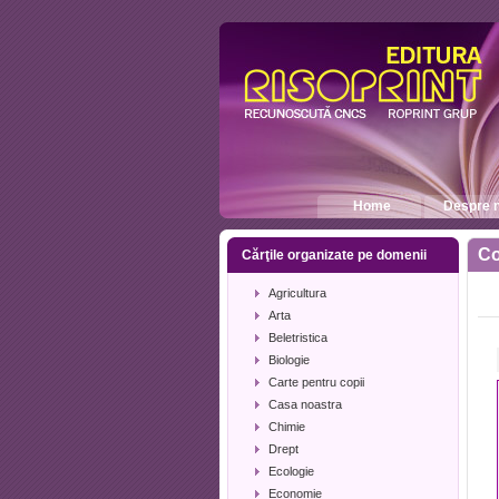
Home
Despre n
Co
Cărţile organizate pe domenii
Agricultura
Arta
Beletristica
Biologie
Carte pentru copii
Casa noastra
Chimie
Drept
Ecologie
Economie