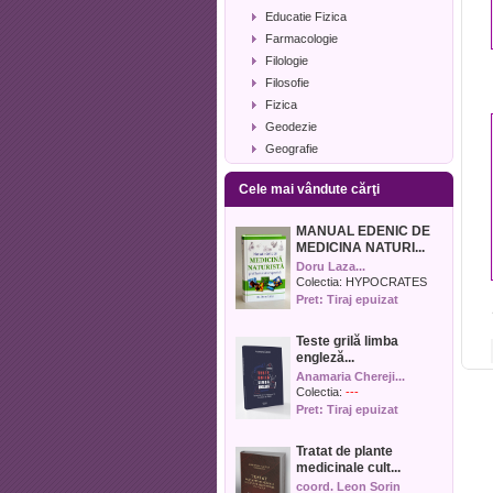
Educatie Fizica
Farmacologie
Filologie
Filosofie
Fizica
Geodezie
Geografie
Geologie
Cele mai vândute cărţi
Industrie alimentara
Informatica
MANUAL EDENIC DE
Istorie
MEDICINA NATURI...
Istorie literara
Doru Laza...
Lexicologie
Colectia:
HYPOCRATES
Pret: Tiraj epuizat
Management
Marketing
Teste grilă limba
Matematica
engleză...
Media
Anamaria Chereji...
Medicina umana
Colectia:
---
Pret: Tiraj epuizat
Medicina veterinara
Memorialistica
Tratat de plante
Muzica
medicinale cult...
Pedagogie
coord. Leon Sorin