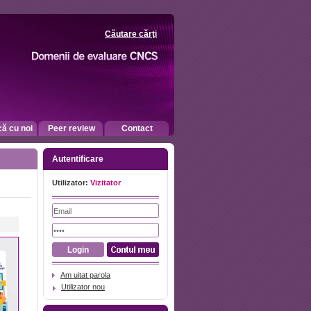
Căutare cărţi
că cu noi
Peer review
Contact
Autentificare
Utilizator:
Vizitator
Am uitat parola
Utilizator nou