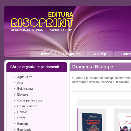
Home
Despre noi
Noutăţi
Colecţ
Domeniul Biologie
Cărţile organizate pe domenii
Agricultura
Cuprinde publicatii din biologia si microbio
cercetare stiintifica, biofizica si biochimie
Arta
Beletristica
Biologie
Carte pentru copii
Casa noastra
Chimie
Drept
Ecologie
Economie