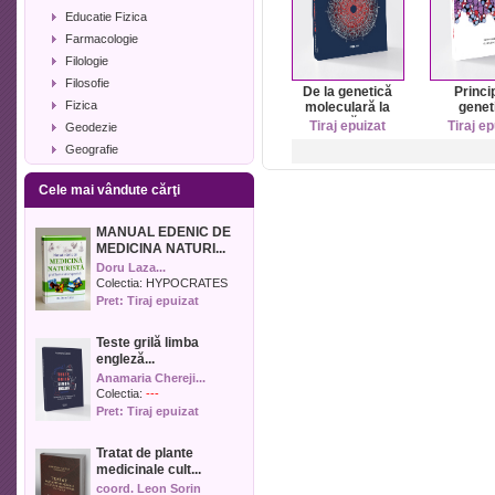
Educatie Fizica
Farmacologie
Filologie
Filosofie
De la genetică
Princip
Fizica
moleculară la
geneti
genomică, ediţia
molecu
Tiraj epuizat
Tiraj ep
Geodezie
2
Geografie
Geologie
Cele mai vândute cărţi
Industrie alimentara
Informatica
MANUAL EDENIC DE
Istorie
MEDICINA NATURI...
Istorie literara
Doru Laza...
Lexicologie
Colectia:
HYPOCRATES
Pret: Tiraj epuizat
Management
Marketing
Teste grilă limba
Matematica
engleză...
Media
Anamaria Chereji...
Medicina umana
Colectia:
---
Pret: Tiraj epuizat
Medicina veterinara
Memorialistica
Tratat de plante
Muzica
medicinale cult...
Pedagogie
coord. Leon Sorin