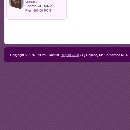
Muntean...
Politica
Colectia:
AGRARIA
Psihologie
Pret: 100.00 RON
Sociologie
Sport
Stiinta si tehnica
Teologie / Religie
Turism
Zootehnie
Copyright © 2026 Editura Risoprint,
Roprint Grup
Cluj-Napoca, Str. Cernavodă Nr. 5 -