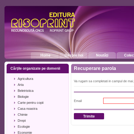
Home
Despre noi
Noutăţi
Colecţ
Recuperare parola
Cărţile organizate pe domenii
Agricultura
Va rugam sa completati in campul de mai jo
Arta
Beletristica
Biologie
Email
Carte pentru copii
Casa noastra
Chimie
Drept
Ecologie
Economie