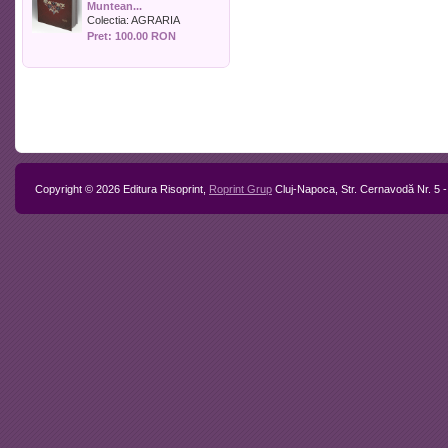
Muntean...
Politica
Colectia:
AGRARIA
Psihologie
Pret: 100.00 RON
Sociologie
Sport
Stiinta si tehnica
Teologie / Religie
Turism
Zootehnie
Copyright © 2026 Editura Risoprint,
Roprint Grup
Cluj-Napoca, Str. Cernavodă Nr. 5 -