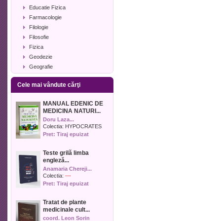
Educatie Fizica
Farmacologie
Filologie
Filosofie
Fizica
Geodezie
Geografie
Geologie
Cele mai vândute cărţi
Industrie alimentara
Informatica
MANUAL EDENIC DE
Istorie
MEDICINA NATURI...
Istorie literara
Doru Laza...
Lexicologie
Colectia:
HYPOCRATES
Pret: Tiraj epuizat
Management
Marketing
Teste grilă limba
Matematica
engleză...
Media
Anamaria Chereji...
Medicina umana
Colectia:
---
Pret: Tiraj epuizat
Medicina veterinara
Memorialistica
Tratat de plante
Muzica
medicinale cult...
Pedagogie
coord. Leon Sorin