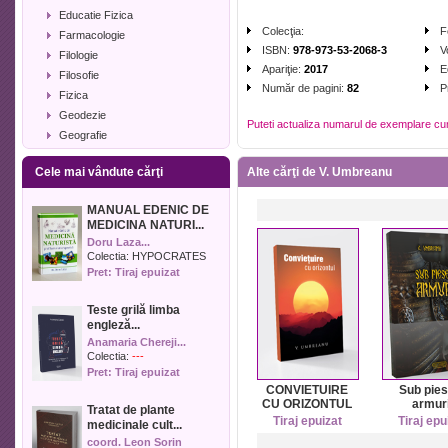
Educatie Fizica
Colecţia:
F
Farmacologie
ISBN:
978-973-53-2068-3
V
Filologie
Apariţie:
2017
E
Filosofie
Număr de pagini:
82
P
Fizica
Geodezie
Puteti actualiza numarul de exemplare cu
Geografie
Geologie
Cele mai vândute cărţi
Alte cărţi de V. Umbreanu
Industrie alimentara
Informatica
MANUAL EDENIC DE
Istorie
MEDICINA NATURI...
Istorie literara
Doru Laza...
Lexicologie
Colectia:
HYPOCRATES
Pret: Tiraj epuizat
Management
Marketing
Teste grilă limba
Matematica
engleză...
Media
Anamaria Chereji...
Medicina umana
Colectia:
---
Pret: Tiraj epuizat
Medicina veterinara
CONVIETUIRE
Sub pies
Memorialistica
CU ORIZONTUL
armuri
Tratat de plante
Muzica
Tiraj epuizat
Tiraj epu
medicinale cult...
Pedagogie
coord. Leon Sorin