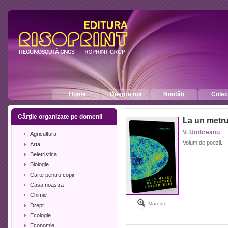
Home
Despre noi
Noutăţi
Colecţ
Cărţile organizate pe domenii
La un metru
V. Umbreanu
Agricultura
Volum de poezii.
Arta
Beletristica
Biologie
Carte pentru copii
Casa noastra
Chimie
Măreşte
Drept
Ecologie
Economie