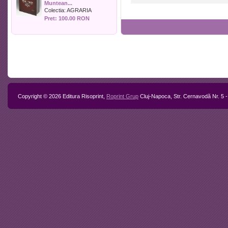
Muntean...
Politica
Colectia:
AGRARIA
Psihologie
Pret: 100.00 RON
Sociologie
Sport
Stiinta si tehnica
Teologie / Religie
Turism
Zootehnie
Copyright © 2026 Editura Risoprint,
Roprint Grup
Cluj-Napoca, Str. Cernavodă Nr. 5 -