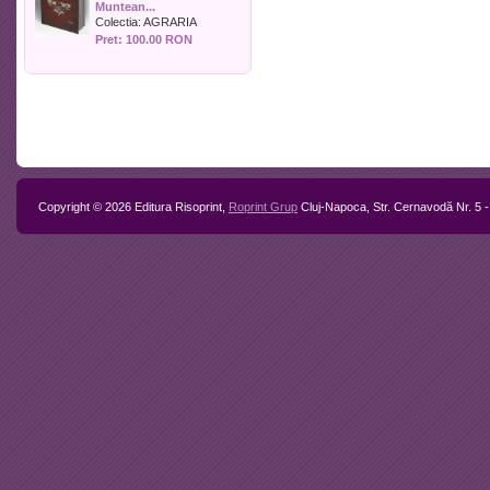
Muntean...
Politica
Colectia:
AGRARIA
Psihologie
Pret: 100.00 RON
Sociologie
Sport
Stiinta si tehnica
Teologie / Religie
Turism
Zootehnie
Copyright © 2026 Editura Risoprint,
Roprint Grup
Cluj-Napoca, Str. Cernavodă Nr. 5 -