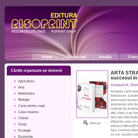
Home
Despre noi
Noutăţi
Colecţ
Cărţile organizate pe domenii
ARTA STRAT
succesul in 
Agricultura
Avinash K. Dixit
Arta
Aceasta carte est
Beletristica
Batrancea. Gandire
Biologie
adversarul incearc
asemenea arta de a
Carte pentru copii
motivati de propri
Casa noastra
altii, chiar si pe t
dezvalui informatii
Chimie
influenta ceea ce v
Măreşte
Drept
adresa editura@ri
face comenzi dire
Ecologie
se vor rezolva cat
Economie