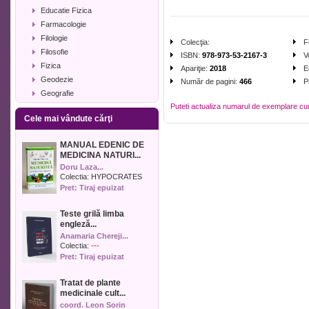
Educatie Fizica
Farmacologie
Filologie
Colecţia:
F
Filosofie
ISBN:
978-973-53-2167-3
V
Fizica
Apariţie:
2018
E
Geodezie
Număr de pagini:
466
P
Geografie
Puteti actualiza numarul de exemplare cu
Geologie
Cele mai vândute cărţi
Industrie alimentara
Informatica
MANUAL EDENIC DE
Istorie
MEDICINA NATURI...
Istorie literara
Doru Laza...
Lexicologie
Colectia:
HYPOCRATES
Pret: Tiraj epuizat
Management
Marketing
Teste grilă limba
Matematica
engleză...
Media
Anamaria Chereji...
Medicina umana
Colectia:
---
Pret: Tiraj epuizat
Medicina veterinara
Memorialistica
Tratat de plante
Muzica
medicinale cult...
Pedagogie
coord. Leon Sorin