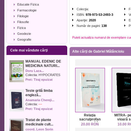
Educatie Fizica
Colecţia:
F
Farmacologie
ISBN:
978-973-53-2493-3
V
Filologie
Apariţie:
2020
E
Filosofie
Număr de pagini:
138
P
Fizica
Geodezie
Puteti actualiza numarul de exemplare cu
Geografie
Geologie
Cele mai vândute cărţi
Industrie alimentara
Alte cărţi de Gabriel Mălăncioiu
Informatica
MANUAL EDENIC DE
Istorie
MEDICINA NATURI...
Istorie literara
Doru Laza...
Lexicologie
Colectia:
HYPOCRATES
Pret: Tiraj epuizat
Management
Marketing
Teste grilă limba
Matematica
engleză...
Media
Anamaria Chereji...
Medicina umana
Colectia:
---
Pret: Tiraj epuizat
Medicina veterinara
Relaţia
MITRA- pe
Memorialistica
sacru/profan
vioară s
Tratat de plante
Muzica
reflectată în
medicinale cult...
20.00 RON
10.00 
Pedagogie
creaţia muzicală
coord. Leon Sorin