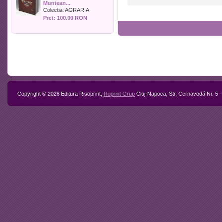
a secolului XX
Muntean...
Politica
Colectia:
AGRARIA
Psihologie
Pret: 100.00 RON
Sociologie
Sport
Stiinta si tehnica
Teologie / Religie
Turism
Zootehnie
Copyright © 2026 Editura Risoprint,
Roprint Grup
Cluj-Napoca, Str. Cernavodă Nr. 5 -