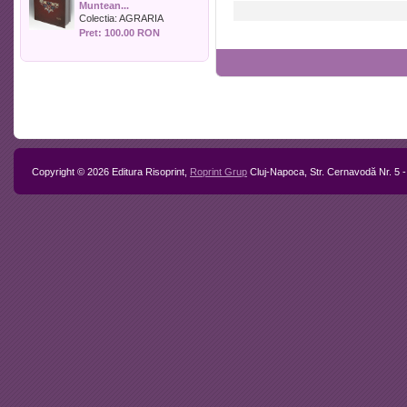
de caz, teste
Muntean...
Politica
Colectia:
AGRARIA
Psihologie
Pret: 100.00 RON
Sociologie
Sport
Stiinta si tehnica
Teologie / Religie
Turism
Zootehnie
Copyright © 2026 Editura Risoprint,
Roprint Grup
Cluj-Napoca, Str. Cernavodă Nr. 5 -