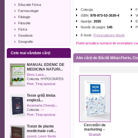
Educatie Fizica
Colecţia:
F
Farmacologie
ISBN:
978-973-53-3530-4
V
Filologie
Apariţie:
2025
E
Filosofie
Număr de pagini:
145
P
Fizica
E-book:
Previzualizare ebook
Geodezie
Geografie
Puteti actualiza numarul de exemplare cu
Geologie
Cele mai vândute cărţi
Industrie alimentara
Alte cărţi de Băcilă Mihai-Florin, 
Informatica
MANUAL EDENIC DE
Istorie
MEDICINA NATURI...
Istorie literara
Doru Laza...
Lexicologie
Colectia:
HYPOCRATES
Pret: Tiraj epuizat
Management
Marketing
Teste grilă limba
Matematica
engleză...
Media
Anamaria Chereji...
Medicina umana
Colectia:
---
Pret: Tiraj epuizat
Medicina veterinara
Memorialistica
Cercetări de
Tratat de plante
Muzica
marketing –
medicinale cult...
Aplicații, Studii
Pedagogie
Gratuit
coord. Leon Sorin