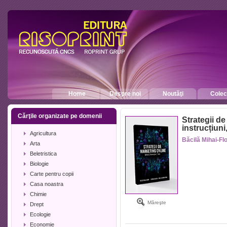
Home
Despre noi
Noutăţi
Colecţ
Cărţile organizate pe domenii
Strategii de
instrucțiuni
Agricultura
Băcilă Mihai-Fl
Arta
Beletristica
Biologie
Carte pentru copii
Casa noastra
Chimie
Măreşte
Drept
Ecologie
Economie