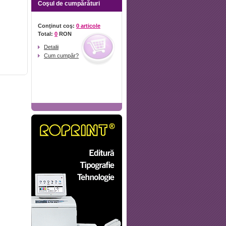
Coşul de cumpărături
Conţinut coş:
0 articole
Total:
0
RON
Detalii
Cum cumpăr?