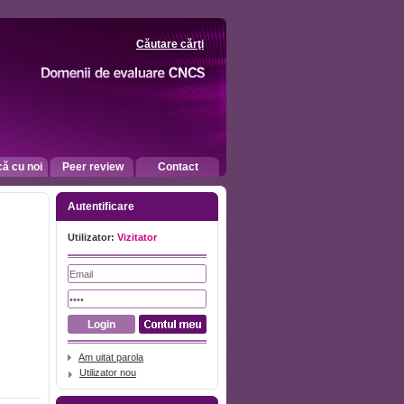
Căutare cărţi
că cu noi
Peer review
Contact
Autentificare
Utilizator:
Vizitator
Am uitat parola
Utilizator nou