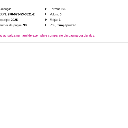
Colecţia:
Format:
B5
ISBN:
978-973-53-3521-2
Volum:
0
Apariţie:
2025
Ediţia:
1
Număr de pagini:
98
Preţ:
Tiraj epuizat
eti actualiza numarul de exemplare cumparate din pagina cosului dvs.