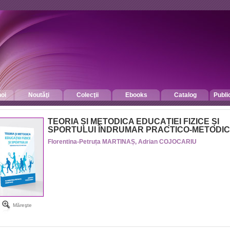
oi
Noutăţi
Colecţii
Ebooks
Catalog
Publi
TEORIA ȘI METODICA EDUCAȚIEI FIZICE ȘI
SPORTULUI ÎNDRUMAR PRACTICO-METODIC
Florentina-Petruța MARTINAȘ, Adrian COJOCARIU
Măreşte