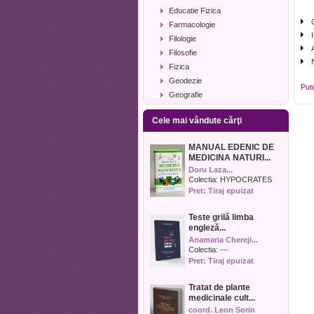
Educatie Fizica
Farmacologie
Filologie
Filosofie
Fizica
Geodezie
Put
Geografie
Geologie
Cele mai vândute cărţi
Industrie alimentara
Informatica
MANUAL EDENIC DE
Istorie
MEDICINA NATURI...
Istorie literara
Doru Laza...
Lexicologie
Colectia:
HYPOCRATES
Pret: Tiraj epuizat
Management
Marketing
Teste grilă limba
Matematica
engleză...
Media
Anamaria Chereji...
Medicina umana
Colectia:
---
Pret: Tiraj epuizat
Medicina veterinara
Memorialistica
Tratat de plante
Muzica
medicinale cult...
Pedagogie
coord. Leon Sorin