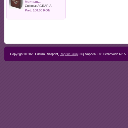
Muntean...
Politica
Colectia:
AGRARIA
Psihologie
Pret: 100.00 RON
Sociologie
Sport
Stiinta si tehnica
Teologie / Religie
Turism
Zootehnie
Copyright © 2026 Editura Risoprint,
Roprint Grup
Cluj-Napoca, Str. Cernavodă Nr. 5 -