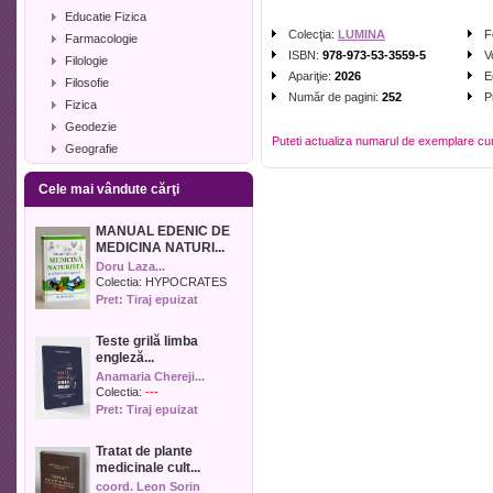
Educatie Fizica
Colecţia:
LUMINA
F
Farmacologie
ISBN:
978-973-53-3559-5
V
Filologie
Apariţie:
2026
E
Filosofie
Număr de pagini:
252
P
Fizica
Geodezie
Puteti actualiza numarul de exemplare cu
Geografie
Geologie
Cele mai vândute cărţi
Industrie alimentara
Informatica
MANUAL EDENIC DE
Istorie
MEDICINA NATURI...
Istorie literara
Doru Laza...
Lexicologie
Colectia:
HYPOCRATES
Pret: Tiraj epuizat
Management
Marketing
Teste grilă limba
Matematica
engleză...
Media
Anamaria Chereji...
Medicina umana
Colectia:
---
Pret: Tiraj epuizat
Medicina veterinara
Memorialistica
Tratat de plante
Muzica
medicinale cult...
Pedagogie
coord. Leon Sorin