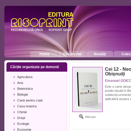
Home
Despre noi
Noutăţi
Colecţ
Cărţile organizate pe domenii
Cei 12 - Ne
Obișnuiți
Agricultura
Emanuel GOICO
Arta
Este o carte despre
Beletristica
predici ținută în 
Biologie
subiectul uceniciei
aplicativă asupra v
Carte pentru copii
Casa noastra
Chimie
Măreşte
Drept
Ecologie
Economie