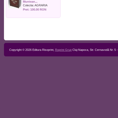
Muntean...
Politica
Colectia:
AGRARIA
Psihologie
Pret: 100.00 RON
Sociologie
Sport
Stiinta si tehnica
Teologie / Religie
Turism
Zootehnie
Copyright © 2026 Editura Risoprint,
Roprint Grup
Cluj-Napoca, Str. Cernavodă Nr. 5 -