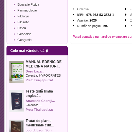
Educatie Fizica
Colecţia:
F
Farmacologie
ISBN:
978-973-53-3573-1
V
Filologie
Apariţie:
2026
E
Filosofie
Număr de pagini:
194
P
Fizica
Geodezie
Puteti actualiza numarul de exemplare cu
Geografie
Geologie
Cele mai vândute cărţi
Industrie alimentara
Informatica
MANUAL EDENIC DE
Istorie
MEDICINA NATURI...
Istorie literara
Doru Laza...
Lexicologie
Colectia:
HYPOCRATES
Pret: Tiraj epuizat
Management
Marketing
Teste grilă limba
Matematica
engleză...
Media
Anamaria Chereji...
Medicina umana
Colectia:
---
Pret: Tiraj epuizat
Medicina veterinara
Memorialistica
Tratat de plante
Muzica
medicinale cult...
Pedagogie
coord. Leon Sorin