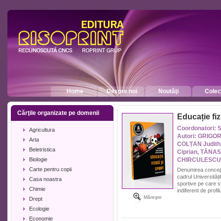
Home
Despre noi
Noutăţi
Colecţ
Cărţile organizate pe domenii
Educație fiz
Coordonatori: 
Agricultura
Autori: GRIGO
Arta
COLȚAN Judith,
Beletristica
Ciprian, TĂNA
Biologie
CHIRCULESCU 
Carte pentru copii
Denumirea conceptu
cadrul Universități
Casa noastra
sportive pe care st
Chimie
indiferent de profilu
Măreşte
Drept
Ecologie
Economie