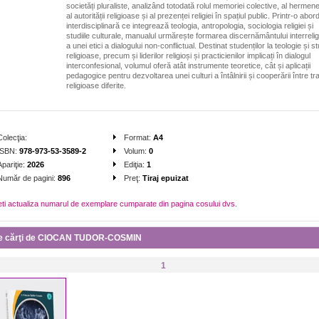
societăți pluraliste, analizând totodată rolul memoriei colective, al hermeneu
al autorității religioase și al prezenței religiei în spațiul public. Printr-o abor
interdisciplinară ce integrează teologia, antropologia, sociologia religiei și
studiile culturale, manualul urmărește formarea discernământului interrelig
a unei etici a dialogului non-conflictual. Destinat studenților la teologie și st
religioase, precum și liderilor religioși și practicienilor implicați în dialogul
interconfesional, volumul oferă atât instrumente teoretice, cât și aplicații
pedagogice pentru dezvoltarea unei culturi a întâlnirii și cooperării între trad
religioase diferite.
Colecţia:
Format:
A4
ISBN:
978-973-53-3589-2
Volum:
0
Apariţie:
2026
Ediţia:
1
Număr de pagini:
896
Preţ:
Tiraj epuizat
eti actualiza numarul de exemplare cumparate din pagina cosului dvs.
te cărţi de CIOCAN TUDOR-COSMIN
1