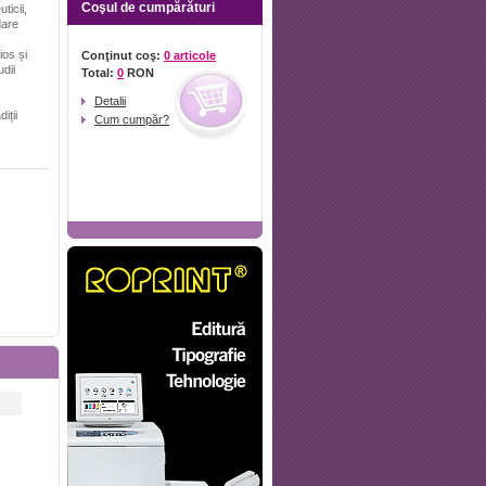
Coşul de cumpărături
ticii,
dare
ios și
Conţinut coş:
0 articole
udii
Total:
0
RON
Detalii
iții
Cum cumpăr?