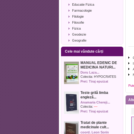
Educatie Fizica
Farmacologie
Filologie
Filosofie
Fizica
Geodezie
Geografie
Geologie
Cele mai vândute cărţi
Industrie alimentara
Informatica
MANUAL EDENIC DE
Istorie
MEDICINA NATURI...
Istorie literara
Doru Laza...
Lexicologie
Colectia:
HYPOCRATES
Pret: Tiraj epuizat
Management
Put
Marketing
Teste grilă limba
Matematica
engleză...
Al
Media
Anamaria Chereji...
Medicina umana
Colectia:
---
Pret: Tiraj epuizat
Medicina veterinara
Memorialistica
Tratat de plante
Muzica
medicinale cult...
Pedagogie
coord. Leon Sorin