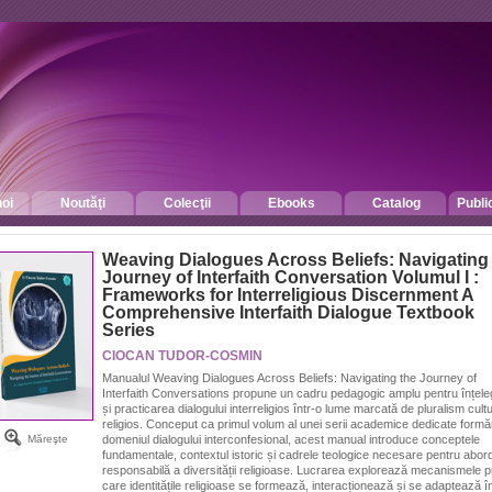
oi
Noutăţi
Colecţii
Ebooks
Catalog
Publi
Weaving Dialogues Across Beliefs: Navigating
Journey of Interfaith Conversation Volumul I :
Frameworks for Interreligious Discernment A
Comprehensive Interfaith Dialogue Textbook
Series
CIOCAN TUDOR-COSMIN
Manualul Weaving Dialogues Across Beliefs: Navigating the Journey of
Interfaith Conversations propune un cadru pedagogic amplu pentru înțel
și practicarea dialogului interreligios într-o lume marcată de pluralism cultu
religios. Conceput ca primul volum al unei serii academice dedicate formăr
domeniul dialogului interconfesional, acest manual introduce conceptele
Măreşte
fundamentale, contextul istoric și cadrele teologice necesare pentru abor
responsabilă a diversității religioase. Lucrarea explorează mecanismele p
care identitățile religioase se formează, interacționează și se adaptează î