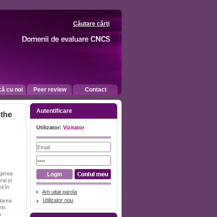
Căutare cărţi
că cu noi
Peer review
Contact
Autentificare
 the
Utilizator:
Vizitator
egerea
ral și
ii în
Am uitat parola
Utilizator nou
darea
rin
n