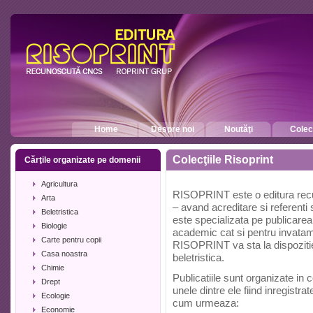
Home
Despre noi
Noutăţi
Colecţ
Colecţiile Risoprint
Cărţile organizate pe domenii
Agricultura
RISOPRINT este o editura recun
Arta
– avand acreditare si referenti st
Beletristica
este specializata pe publicarea d
Biologie
academic cat si pentru invatam
Carte pentru copii
RISOPRINT va sta la dispozitie s
Casa noastra
beletristica.
Chimie
Publicatiile sunt organizate in
Drept
unele dintre ele fiind inregistr
Ecologie
cum urmeaza:
Economie