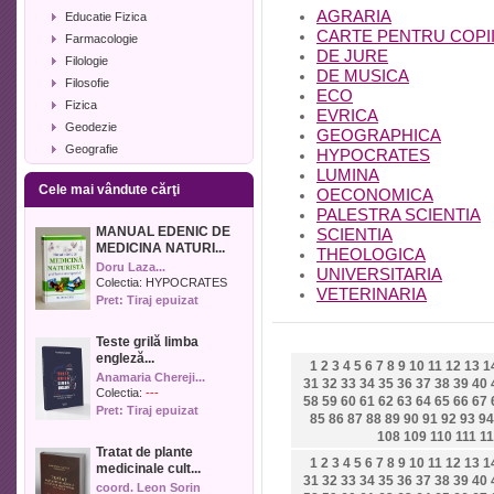
AGRARIA
Educatie Fizica
CARTE PENTRU COPI
Farmacologie
DE JURE
Filologie
DE MUSICA
Filosofie
ECO
Fizica
EVRICA
Geodezie
GEOGRAPHICA
Geografie
HYPOCRATES
Geologie
LUMINA
Cele mai vândute cărţi
Industrie alimentara
OECONOMICA
PALESTRA SCIENTIA
Informatica
MANUAL EDENIC DE
SCIENTIA
Istorie
MEDICINA NATURI...
THEOLOGICA
Istorie literara
Doru Laza...
UNIVERSITARIA
Lexicologie
Colectia:
HYPOCRATES
VETERINARIA
Pret: Tiraj epuizat
Management
Marketing
Teste grilă limba
Matematica
engleză...
1
2
3
4
5
6
7
8
9
10
11
12
13
1
Media
Anamaria Chereji...
31
32
33
34
35
36
37
38
39
40
Medicina umana
Colectia:
---
58
59
60
61
62
63
64
65
66
67
Pret: Tiraj epuizat
Medicina veterinara
85
86
87
88
89
90
91
92
93
94
Memorialistica
108
109
110
111
11
Tratat de plante
Muzica
1
2
3
4
5
6
7
8
9
10
11
12
13
1
medicinale cult...
Pedagogie
31
32
33
34
35
36
37
38
39
40
coord. Leon Sorin