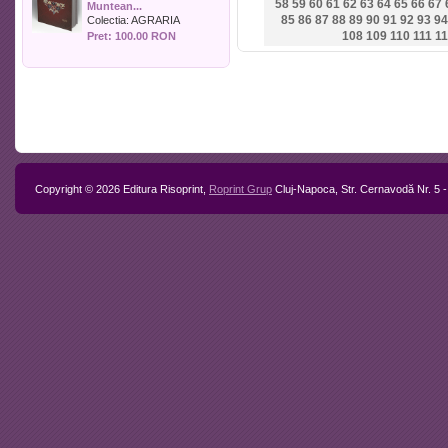
58
59
60
61
62
63
64
65
66
67
Muntean...
Politica
85
86
87
88
89
90
91
92
93
94
Colectia:
AGRARIA
Psihologie
108
109
110
111
11
Pret: 100.00 RON
Sociologie
Sport
Stiinta si tehnica
Teologie / Religie
Turism
Zootehnie
Copyright © 2026 Editura Risoprint,
Roprint Grup
Cluj-Napoca, Str. Cernavodă Nr. 5 -