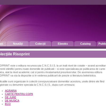
oi
Noutăţi
Colecţii
Ebooks
Catalog
Publi
lecţiile Risoprint
OPRINT este o editura recunoscuta C.N.C.S.I.S. la un inalt nivel de cotatie – avand acreditar
renti stiintifici pentru toate domeniile de publicatii – si este specializata pe publicarea de carte s
nica, atat la nivel academic cat si pentru invatamantul preuniversitar. De asemenea editura
PRINT va sta la dispozitie si in vederea publicarii de poezie si literatura beletristica.
icatiile sunt organizate in colectii corespunzatoare domeniilor acestora, unele dintre ele fiind
egistrate cu denumire speciala la C.N.C.S.I.S., dupa cum urmeaza:
AGRARIA
CARTE PENTRU COPII
DE JURE
DE MUSICA
ECO