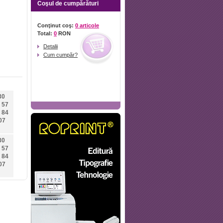
Coşul de cumpărături
Conţinut coş:
0 articole
Total:
0
RON
Detalii
Cum cumpăr?
30
57
84
07
30
57
84
07