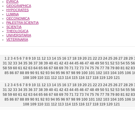
EVRICA
GEOGRAPHICA
HYPOCRATES
LUMINA
OECONOMICA
PALESTRA SCIENTIA
SCIENTIA
THEOLOGICA
UNIVERSITARIA
VETERINARIA
1
2
3
4
5
6
7
8
9
10
11
12
13
14
15
16
17
18
19
20
21
22
23
24
25
26
27
28
29
31
32
33
34
35
36
37
38
39
40
41
42
43
44
45
46
47
48
49
50
51
52
53
54
55
56
58
59
60
61
62
63
64
65
66
67
68
69
70
71
72
73
74
75
76
77
78
79
80
81
82
83
85
86
87
88
89
90
91
92
93
94
95
96
97
98
99
100
101
102
103
104
105
106
1
108
109
110
111
112
113
114
115
116
117
118
119
120
121
1
2
3
4
5
6
7
8
9
10
11
12
13
14
15
16
17
18
19
20
21
22
23
24
25
26
27
28
29
31
32
33
34
35
36
37
38
39
40
41
42
43
44
45
46
47
48
49
50
51
52
53
54
55
56
58
59
60
61
62
63
64
65
66
67
68
69
70
71
72
73
74
75
76
77
78
79
80
81
82
83
85
86
87
88
89
90
91
92
93
94
95
96
97
98
99
100
101
102
103
104
105
106
1
108
109
110
111
112
113
114
115
116
117
118
119
120
121