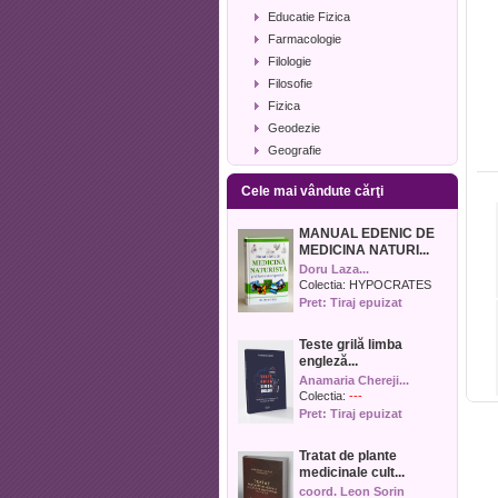
Educatie Fizica
Farmacologie
Filologie
Filosofie
Fizica
Geodezie
Geografie
Geologie
Cele mai vândute cărţi
Industrie alimentara
Informatica
MANUAL EDENIC DE
Istorie
MEDICINA NATURI...
Istorie literara
Doru Laza...
Lexicologie
Colectia:
HYPOCRATES
Pret: Tiraj epuizat
Management
Marketing
Teste grilă limba
Matematica
engleză...
Media
Anamaria Chereji...
Medicina umana
Colectia:
---
Pret: Tiraj epuizat
Medicina veterinara
Memorialistica
Tratat de plante
Muzica
medicinale cult...
Pedagogie
coord. Leon Sorin