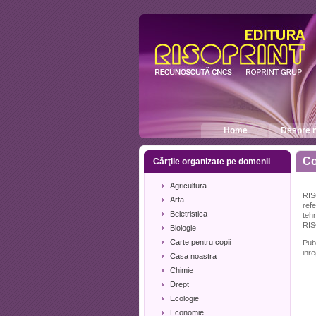
Home
Despre n
Co
Cărţile organizate pe domenii
Agricultura
RIS
Arta
refe
Beletristica
teh
RISO
Biologie
Carte pentru copii
Publ
inr
Casa noastra
Chimie
Drept
Ecologie
Economie