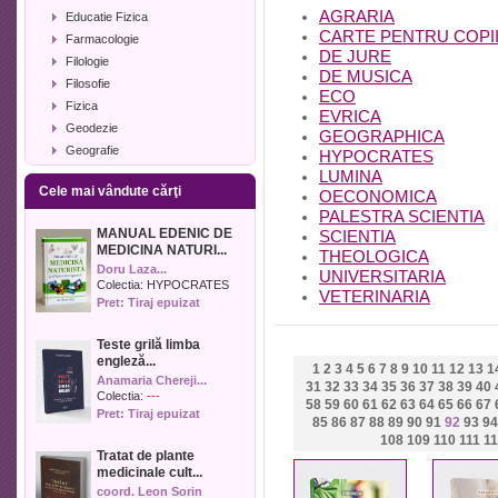
AGRARIA
Educatie Fizica
CARTE PENTRU COPI
Farmacologie
DE JURE
Filologie
DE MUSICA
Filosofie
ECO
Fizica
EVRICA
Geodezie
GEOGRAPHICA
Geografie
HYPOCRATES
Geologie
LUMINA
Cele mai vândute cărţi
Industrie alimentara
OECONOMICA
PALESTRA SCIENTIA
Informatica
MANUAL EDENIC DE
SCIENTIA
Istorie
MEDICINA NATURI...
THEOLOGICA
Istorie literara
Doru Laza...
UNIVERSITARIA
Lexicologie
Colectia:
HYPOCRATES
VETERINARIA
Pret: Tiraj epuizat
Management
Marketing
Teste grilă limba
Matematica
engleză...
1
2
3
4
5
6
7
8
9
10
11
12
13
1
Media
Anamaria Chereji...
31
32
33
34
35
36
37
38
39
40
Medicina umana
Colectia:
---
58
59
60
61
62
63
64
65
66
67
Pret: Tiraj epuizat
Medicina veterinara
85
86
87
88
89
90
91
92
93
94
Memorialistica
108
109
110
111
11
Tratat de plante
Muzica
medicinale cult...
Pedagogie
coord. Leon Sorin