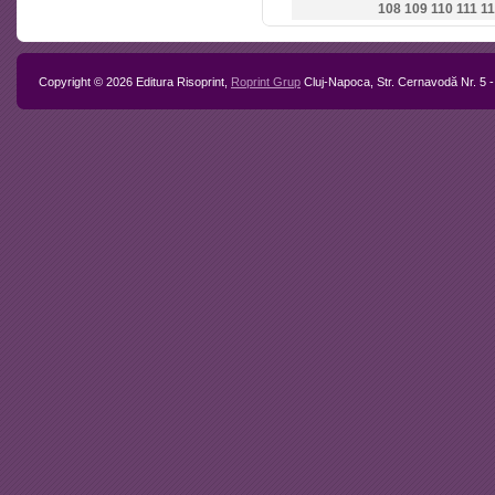
Mircea V
108
109
110
111
11
Voev
Copyright © 2026 Editura Risoprint,
Roprint Grup
Cluj-Napoca, Str. Cernavodă Nr. 5 -