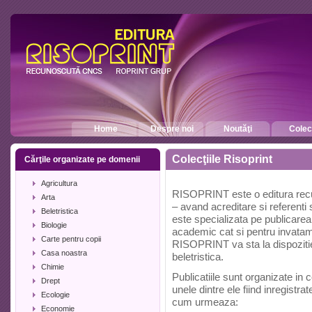
Home
Despre noi
Noutăţi
Colecţ
Colecţiile Risoprint
Cărţile organizate pe domenii
Agricultura
RISOPRINT este o editura recun
Arta
– avand acreditare si referenti st
Beletristica
este specializata pe publicarea d
Biologie
academic cat si pentru invatam
Carte pentru copii
RISOPRINT va sta la dispozitie s
Casa noastra
beletristica.
Chimie
Publicatiile sunt organizate in
Drept
unele dintre ele fiind inregistr
Ecologie
cum urmeaza:
Economie