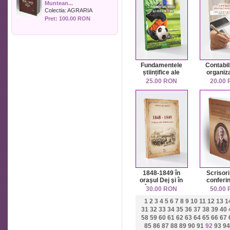
Muntean...
Politica
Colectia:
AGRARIA
Psihologie
Pret: 100.00 RON
Sociologie
Sport
Stiinta si tehnica
Teologie / Religie
Fundamentele
Contabil
Turism
științifice ale
organiza
Zootehnie
jocului de fotbal
nonpro
25.00 RON
20.00
(asocia
fundaţ
organiz
sindic
patronale,
politi
1848-1849 în
Scrisori
oraşul Dej şi în
conferin
împrejurimi
pace Pa
30.00 RON
50.00
Versailles
1
2
3
4
5
6
7
8
9
10
11
12
13
1
1920 Ed
revăzut
31
32
33
34
35
36
37
38
39
40
adăugită,
58
59
60
61
62
63
64
65
66
67
introduc
85
86
87
88
89
90
91
92
93
94