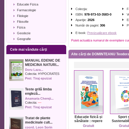
Educatie Fizica
Colecţia:
F
Farmacologie
ISBN:
978-973-53-3583-0
V
Filologie
Apariţie:
2026
E
Filosofie
Număr de pagini:
306
P
Fizica
E-book:
Previzualizare ebook
Geodezie
Geografie
Puteti actualiza numarul de exemplare cu
Geologie
Cele mai vândute cărţi
Industrie alimentara
Alte cărţi de DOMINTEANU Teodor
Informatica
MANUAL EDENIC DE
Istorie
MEDICINA NATURI...
Istorie literara
Doru Laza...
Lexicologie
Colectia:
HYPOCRATES
Pret: Tiraj epuizat
Management
Marketing
Teste grilă limba
Matematica
engleză...
Media
Anamaria Chereji...
Medicina umana
Colectia:
---
Pret: Tiraj epuizat
Medicina veterinara
Memorialistica
Educație fizică și
Sport 
Tratat de plante
Muzica
sănătate : repere
Sustenabil
medicinale cult...
teoretice și
Perspect
Pedagogie
Gratuit
Gratui
coord. Leon Sorin