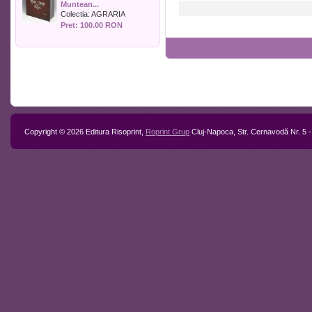
aplicative pentru
Teoretice, P
Muntean...
Politica
studenții de la
și Practici
Colectia:
AGRARIA
Psihologie
învățământ la
un Viitor D
Pret: 100.00 RON
distanță
Sociologie
Sport
Stiinta si tehnica
Teologie / Religie
Turism
Zootehnie
Copyright © 2026 Editura Risoprint,
Roprint Grup
Cluj-Napoca, Str. Cernavodă Nr. 5 -