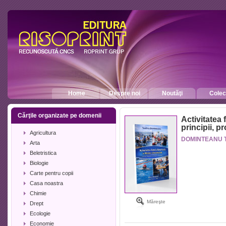
Home
Despre noi
Noutăţi
Colecţ
Cărţile organizate pe domenii
Activitatea 
principii, p
Agricultura
DOMINTEANU T
Arta
Beletristica
Biologie
Carte pentru copii
Casa noastra
Chimie
Măreşte
Drept
Ecologie
Economie