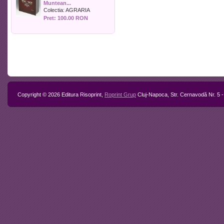
Muntean...
Politica
Colectia:
AGRARIA
Psihologie
Pret: 100.00 RON
Sociologie
Sport
Stiinta si tehnica
Teologie / Religie
Turism
Zootehnie
Copyright © 2026 Editura Risoprint,
Roprint Grup
Cluj-Napoca, Str. Cernavodă Nr. 5 -