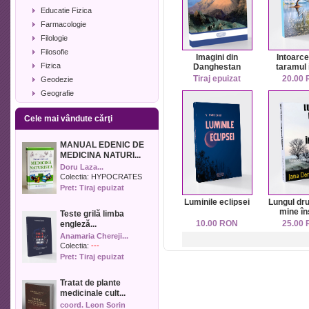
Educatie Fizica
Farmacologie
Filologie
Filosofie
Imagini din
Intoarce
Fizica
Danghestan
taramul i
Tiraj epuizat
20.00
Geodezie
Geografie
Geologie
Cele mai vândute cărţi
Industrie alimentara
Informatica
MANUAL EDENIC DE
Istorie
MEDICINA NATURI...
Istorie literara
Doru Laza...
Lexicologie
Colectia:
HYPOCRATES
Pret: Tiraj epuizat
Management
Luminile eclipsei
Lungul dr
Marketing
mine î
Teste grilă limba
Matematica
10.00 RON
25.00
engleză...
Media
Anamaria Chereji...
Medicina umana
Colectia:
---
Pret: Tiraj epuizat
Medicina veterinara
Memorialistica
Tratat de plante
Muzica
medicinale cult...
Pedagogie
coord. Leon Sorin