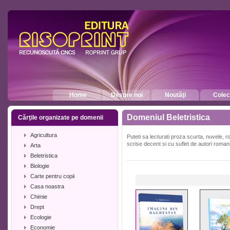
Home
Despre noi
Noutăţi
Colecţ
Domeniul Beletristica
Cărţile organizate pe domenii
Agricultura
Puteti sa lecturati proza scurta, nuvele,
scrise decent si cu suflet de autori roma
Arta
Beletristica
Biologie
Carte pentru copii
Casa noastra
Chimie
Drept
Ecologie
Economie