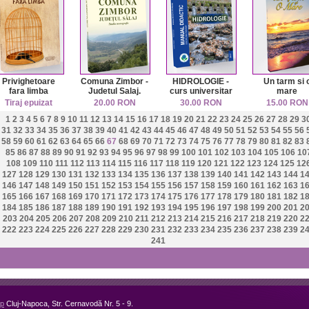
Privighetoare
Comuna Zimbor -
HIDROLOGIE -
Un tarm si 
fara limba
Judetul Salaj.
curs universitar
mare
Studiu
Tiraj epuizat
20.00 RON
30.00 RON
15.00 RON
monografic
1
2
3
4
5
6
7
8
9
10
11
12
13
14
15
16
17
18
19
20
21
22
23
24
25
26
27
28
29
3
31
32
33
34
35
36
37
38
39
40
41
42
43
44
45
46
47
48
49
50
51
52
53
54
55
56
58
59
60
61
62
63
64
65
66
67
68
69
70
71
72
73
74
75
76
77
78
79
80
81
82
83
85
86
87
88
89
90
91
92
93
94
95
96
97
98
99
100
101
102
103
104
105
106
10
108
109
110
111
112
113
114
115
116
117
118
119
120
121
122
123
124
125
12
127
128
129
130
131
132
133
134
135
136
137
138
139
140
141
142
143
144
1
146
147
148
149
150
151
152
153
154
155
156
157
158
159
160
161
162
163
1
165
166
167
168
169
170
171
172
173
174
175
176
177
178
179
180
181
182
1
184
185
186
187
188
189
190
191
192
193
194
195
196
197
198
199
200
201
2
203
204
205
206
207
208
209
210
211
212
213
214
215
216
217
218
219
220
2
222
223
224
225
226
227
228
229
230
231
232
233
234
235
236
237
238
239
2
241
up
Cluj-Napoca, Str. Cernavodă Nr. 5 - 9.