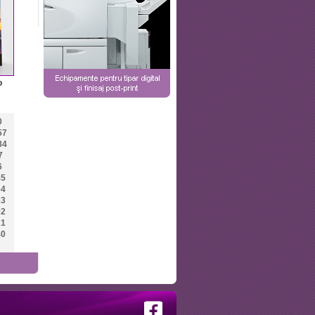
o
0
57
84
7
6
45
64
83
02
21
40