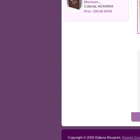
Muntean...
Politica
Colectia:
AGRARIA
Psihologie
Pret: 100.00 RON
Sociologie
Sport
Stiinta si tehnica
Teologie / Religie
Turism
Zootehnie
Copyright © 2026 Editura Risoprint,
Roprint Gr