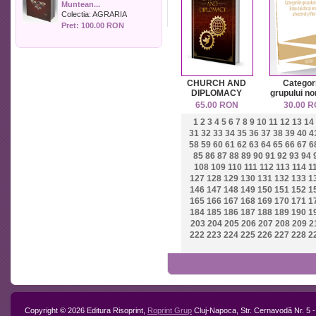
Muntean...
Politica
Colectia:
AGRARIA
Psihologie
Pret: 100.00 RON
Sociologie
Sport
Stiinta si tehnica
Teologie / Religie
CHURCH AND
Categori
Turism
DIPLOMACY
grupului no
THEOLOGY,
intre deict
Zootehnie
65.00 RON
30.00 
ECCLESIAL
anafori
1
2
3
4
5
6
7
8
9
10
11
12
13
14
IDENTITY AND
aflectiva
GLOBAL
flectiv
31
32
33
34
35
36
37
38
39
40
4
DIPLOMACY
58
59
60
61
62
63
64
65
66
67
6
85
86
87
88
89
90
91
92
93
94
108
109
110
111
112
113
114
1
127
128
129
130
131
132
133
1
146
147
148
149
150
151
152
1
165
166
167
168
169
170
171
1
184
185
186
187
188
189
190
1
203
204
205
206
207
208
209
2
222
223
224
225
226
227
228
2
Copyright © 2026 Editura Risoprint,
Roprint Grup
Cluj-Napoca, Str. Cernavodă Nr. 5 -