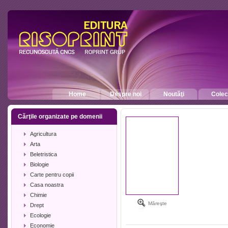
Home
Despre noi
Noutăţi
Colecţ
Cărţile organizate pe domenii
Agricultura
Arta
Beletristica
Biologie
Carte pentru copii
Casa noastra
Chimie
Măreşte
Drept
Ecologie
Economie