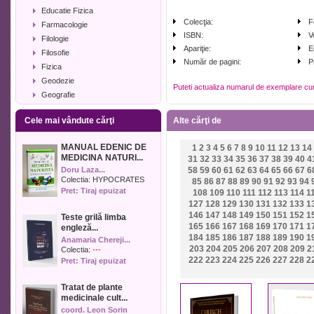
Educatie Fizica
Colecţia:
F
Farmacologie
ISBN:
V
Filologie
Apariţie:
E
Filosofie
Număr de pagini:
P
Fizica
Geodezie
Puteti actualiza numarul de exemplare cu
Geografie
Geologie
Cele mai vândute cărţi
Alte cărţi de
Industrie alimentara
Informatica
MANUAL EDENIC DE
1
2
3
4
5
6
7
8
9
10
11
12
13
14
Istorie
MEDICINA NATURI...
31
32
33
34
35
36
37
38
39
40
4
Istorie literara
Doru Laza...
58
59
60
61
62
63
64
65
66
67
6
Lexicologie
Colectia:
HYPOCRATES
85
86
87
88
89
90
91
92
93
94
Pret: Tiraj epuizat
108
109
110
111
112
113
114
1
Management
127
128
129
130
131
132
133
1
Marketing
146
147
148
149
150
151
152
1
Teste grilă limba
Matematica
165
166
167
168
169
170
171
1
engleză...
Media
184
185
186
187
188
189
190
1
Anamaria Chereji...
203
204
205
206
207
208
209
2
Medicina umana
Colectia:
---
222
223
224
225
226
227
228
2
Pret: Tiraj epuizat
Medicina veterinara
Memorialistica
Tratat de plante
Muzica
medicinale cult...
Pedagogie
coord. Leon Sorin