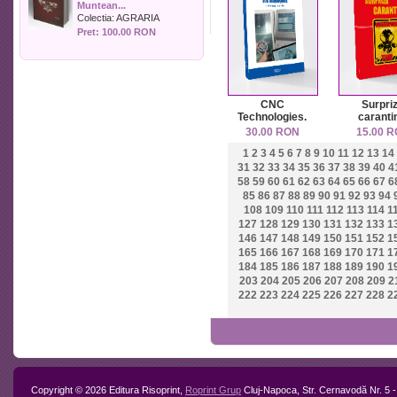
Muntean...
Politica
Colectia:
AGRARIA
Psihologie
Pret: 100.00 RON
Sociologie
Sport
Stiinta si tehnica
Teologie / Religie
CNC
Surpri
Turism
Technologies.
caranti
Lectures notes
Zootehnie
30.00 RON
15.00 
1
2
3
4
5
6
7
8
9
10
11
12
13
14
31
32
33
34
35
36
37
38
39
40
4
58
59
60
61
62
63
64
65
66
67
6
85
86
87
88
89
90
91
92
93
94
108
109
110
111
112
113
114
1
127
128
129
130
131
132
133
1
146
147
148
149
150
151
152
1
165
166
167
168
169
170
171
1
184
185
186
187
188
189
190
1
203
204
205
206
207
208
209
2
222
223
224
225
226
227
228
2
Copyright © 2026 Editura Risoprint,
Roprint Grup
Cluj-Napoca, Str. Cernavodă Nr. 5 -