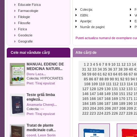
Educatie Fizica
Colecţia:
F
Farmacologie
ISBN:
V
Filologie
Apariţie:
E
Filosofie
Număr de pagini:
P
Fizica
Geodezie
Puteti actualiza numarul de exemplare cu
Geografie
Geologie
Cele mai vândute cărţi
Alte cărţi de
Industrie alimentara
Informatica
MANUAL EDENIC DE
1
2
3
4
5
6
7
8
9
10
11
12
13
14
Istorie
MEDICINA NATURI...
31
32
33
34
35
36
37
38
39
40
4
Istorie literara
Doru Laza...
58
59
60
61
62
63
64
65
66
67
6
Lexicologie
Colectia:
HYPOCRATES
85
86
87
88
89
90
91
92
93
94
Pret: Tiraj epuizat
108
109
110
111
112
113
114
1
Management
127
128
129
130
131
132
133
1
Marketing
146
147
148
149
150
151
152
1
Teste grilă limba
Matematica
165
166
167
168
169
170
171
1
engleză...
Media
184
185
186
187
188
189
190
1
Anamaria Chereji...
203
204
205
206
207
208
209
2
Medicina umana
Colectia:
---
222
223
224
225
226
227
228
2
Pret: Tiraj epuizat
Medicina veterinara
Memorialistica
Tratat de plante
Muzica
medicinale cult...
Pedagogie
coord. Leon Sorin