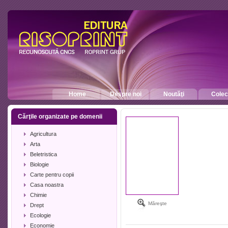
Home
Despre noi
Noutăţi
Colecţ
Cărţile organizate pe domenii
Agricultura
Arta
Beletristica
Biologie
Carte pentru copii
Casa noastra
Chimie
Măreşte
Drept
Ecologie
Economie