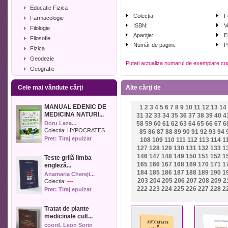
Educatie Fizica
Colecţia:
F
Farmacologie
ISBN:
V
Filologie
Apariţie:
E
Filosofie
Număr de pagini:
P
Fizica
Geodezie
Puteti actualiza numarul de exemplare cu
Geografie
Geologie
Cele mai vândute cărţi
Alte cărţi de
Industrie alimentara
Informatica
MANUAL EDENIC DE
1
2
3
4
5
6
7
8
9
10
11
12
13
14
Istorie
MEDICINA NATURI...
31
32
33
34
35
36
37
38
39
40
4
Istorie literara
Doru Laza...
58
59
60
61
62
63
64
65
66
67
6
Lexicologie
Colectia:
HYPOCRATES
85
86
87
88
89
90
91
92
93
94
Pret: Tiraj epuizat
108
109
110
111
112
113
114
1
Management
127
128
129
130
131
132
133
1
Marketing
146
147
148
149
150
151
152
1
Teste grilă limba
Matematica
165
166
167
168
169
170
171
1
engleză...
Media
184
185
186
187
188
189
190
1
Anamaria Chereji...
203
204
205
206
207
208
209
2
Medicina umana
Colectia:
---
222
223
224
225
226
227
228
2
Pret: Tiraj epuizat
Medicina veterinara
Memorialistica
Tratat de plante
Muzica
medicinale cult...
Pedagogie
coord. Leon Sorin