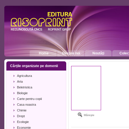
Home
Despre noi
Noutăţi
Colecţ
Cărţile organizate pe domenii
Agricultura
Arta
Beletristica
Biologie
Carte pentru copii
Casa noastra
Chimie
Măreşte
Drept
Ecologie
Economie