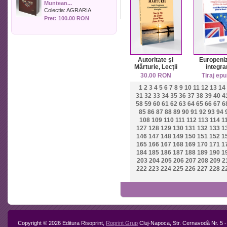
Muntean...
Politica
Colectia:
AGRARIA
Psihologie
Pret: 100.00 RON
Sociologie
Sport
Stiinta si tehnica
Teologie / Religie
Autoritate și
Europeniz
Turism
Mărturie, Lecții
integra
Practice de
european
Zootehnie
30.00 RON
Tiraj epu
Comunicare și
politica de
1
2
3
4
5
6
7
8
9
10
11
12
13
14
Cunoaștere
cazul Ma
Sinergică
Britanii pâ
31
32
33
34
35
36
37
38
39
40
4
Brexi
58
59
60
61
62
63
64
65
66
67
6
85
86
87
88
89
90
91
92
93
94
108
109
110
111
112
113
114
1
127
128
129
130
131
132
133
1
146
147
148
149
150
151
152
1
165
166
167
168
169
170
171
1
184
185
186
187
188
189
190
1
203
204
205
206
207
208
209
2
222
223
224
225
226
227
228
2
Copyright © 2026 Editura Risoprint,
Roprint Grup
Cluj-Napoca, Str. Cernavodă Nr. 5 -