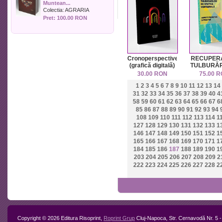
Muntean...
Politica
Colectia:
AGRARIA
Psihologie
Pret: 100.00 RON
Sociologie
Sport
Stiinta si tehnica
Teologie / Religie
Cronoperspective
RECUPER
Turism
(grafică digitală)
TULBURĂR
DE STAT
Zootehnie
30.00 RON
75.00 
VERTEB
1
2
3
4
5
6
7
8
9
10
11
12
13
14
Aspec
teoretice
31
32
33
34
35
36
37
38
39
40
4
practi
58
59
60
61
62
63
64
65
66
67
6
85
86
87
88
89
90
91
92
93
94
108
109
110
111
112
113
114
1
127
128
129
130
131
132
133
1
146
147
148
149
150
151
152
1
165
166
167
168
169
170
171
1
184
185
186
187
188
189
190
1
203
204
205
206
207
208
209
2
222
223
224
225
226
227
228
2
Copyright © 2026 Editura Risoprint,
Roprint Grup
Cluj-Napoca, Str. Cernavodă Nr. 5 -