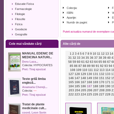
Educatie Fizica
Colecţia:
F
Farmacologie
ISBN:
V
Filologie
Apariţie:
E
Filosofie
Număr de pagini:
P
Fizica
Geodezie
Puteti actualiza numarul de exemplare cu
Geografie
Geologie
Cele mai vândute cărţi
Alte cărţi de
Industrie alimentara
Informatica
MANUAL EDENIC DE
1
2
3
4
5
6
7
8
9
10
11
12
13
14
Istorie
MEDICINA NATURI...
31
32
33
34
35
36
37
38
39
40
4
Istorie literara
Doru Laza...
58
59
60
61
62
63
64
65
66
67
6
Lexicologie
Colectia:
HYPOCRATES
85
86
87
88
89
90
91
92
93
94
Pret: Tiraj epuizat
108
109
110
111
112
113
114
1
Management
127
128
129
130
131
132
133
1
Marketing
146
147
148
149
150
151
152
1
Teste grilă limba
Matematica
165
166
167
168
169
170
171
1
engleză...
Media
184
185
186
187
188
189
190
1
Anamaria Chereji...
203
204
205
206
207
208
209
2
Medicina umana
Colectia:
---
222
223
224
225
226
227
228
2
Pret: Tiraj epuizat
Medicina veterinara
Memorialistica
Tratat de plante
Muzica
medicinale cult...
Pedagogie
coord. Leon Sorin