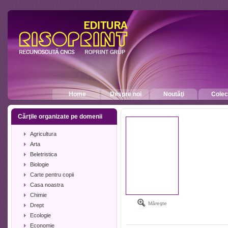
Home
Despre noi
Noutăţi
Colecţ
Cărţile organizate pe domenii
Agricultura
Arta
Beletristica
Biologie
Carte pentru copii
Casa noastra
Chimie
Măreşte
Drept
Ecologie
Economie