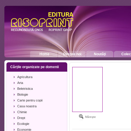
Home
Despre noi
Noutăţi
Colecţ
Cărţile organizate pe domenii
Agricultura
Arta
Beletristica
Biologie
Carte pentru copii
Casa noastra
Chimie
Măreşte
Drept
Ecologie
Economie