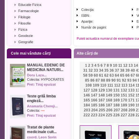
Educatie Fizica
Colecţia:
F
Farmacologie
ISBN:
V
Filologie
Apariţie:
E
Filosofie
Număr de pagini:
P
Fizica
Geodezie
Puteti actualiza numarul de exemplare cu
Geografie
Geologie
Cele mai vândute cărţi
Alte cărţi de
Industrie alimentara
Informatica
MANUAL EDENIC DE
1
2
3
4
5
6
7
8
9
10
11
12
13
14
Istorie
MEDICINA NATURI...
31
32
33
34
35
36
37
38
39
40
4
Istorie literara
Doru Laza...
58
59
60
61
62
63
64
65
66
67
6
Lexicologie
Colectia:
HYPOCRATES
85
86
87
88
89
90
91
92
93
94
Pret: Tiraj epuizat
108
109
110
111
112
113
114
1
Management
127
128
129
130
131
132
133
1
Marketing
146
147
148
149
150
151
152
1
Teste grilă limba
Matematica
165
166
167
168
169
170
171
1
engleză...
Media
184
185
186
187
188
189
190
1
Anamaria Chereji...
203
204
205
206
207
208
209
2
Medicina umana
Colectia:
---
222
223
224
225
226
227
228
2
Pret: Tiraj epuizat
Medicina veterinara
Memorialistica
Tratat de plante
Muzica
medicinale cult...
Pedagogie
coord. Leon Sorin