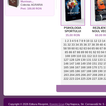
Muntean...
Politica
Colectia:
AGRARIA
Psihologie
Pret: 100.00 RON
Sociologie
Sport
Stiinta si tehnica
Teologie / Religie
PSIHOLOGIA
REZILIEN
Turism
SPORTULUI
NOUL VE
AL PUTE
Zootehnie
35.00 RON
60.00 
MONDIA
1
2
3
4
5
6
7
8
9
10
11
12
13
14
Geopolitica
& Soft Pow
31
32
33
34
35
36
37
38
39
40
4
dinami
58
59
60
61
62
63
64
65
66
67
6
Relațiil
85
86
87
88
89
90
91
92
93
94
Internați
108
109
110
111
112
113
114
1
127
128
129
130
131
132
133
1
146
147
148
149
150
151
152
1
165
166
167
168
169
170
171
1
184
185
186
187
188
189
190
1
203
204
205
206
207
208
209
2
222
223
224
225
226
227
228
2
Copyright © 2026 Editura Risoprint,
Roprint Grup
Cluj-Napoca, Str. Cernavodă Nr. 5 -