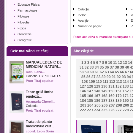
Educatie Fizica
Colecţia:
F
Farmacologie
ISBN:
V
Filologie
Apariţie:
E
Filosofie
Număr de pagini:
P
Fizica
Geodezie
Puteti actualiza numarul de exemplare cu
Geografie
Geologie
Cele mai vândute cărţi
Alte cărţi de
Industrie alimentara
Informatica
MANUAL EDENIC DE
1
2
3
4
5
6
7
8
9
10
11
12
13
14
Istorie
MEDICINA NATURI...
31
32
33
34
35
36
37
38
39
40
4
Istorie literara
Doru Laza...
58
59
60
61
62
63
64
65
66
67
6
Lexicologie
Colectia:
HYPOCRATES
85
86
87
88
89
90
91
92
93
94
Pret: Tiraj epuizat
108
109
110
111
112
113
114
1
Management
127
128
129
130
131
132
133
1
Marketing
146
147
148
149
150
151
152
1
Teste grilă limba
Matematica
165
166
167
168
169
170
171
1
engleză...
Media
184
185
186
187
188
189
190
1
Anamaria Chereji...
203
204
205
206
207
208
209
2
Medicina umana
Colectia:
---
222
223
224
225
226
227
228
2
Pret: Tiraj epuizat
Medicina veterinara
Memorialistica
Tratat de plante
Muzica
medicinale cult...
Pedagogie
coord. Leon Sorin