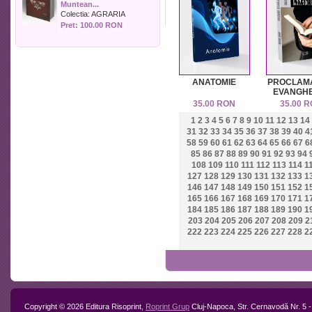
Muntean...
Politica
Colectia:
AGRARIA
Psihologie
Pret: 100.00 RON
Sociologie
Sport
Stiinta si tehnica
Teologie / Religie
ANATOMIE
PROCLAM
Turism
EVANGHE
Zootehnie
35.00 RON
35.00 
1
2
3
4
5
6
7
8
9
10
11
12
13
14
31
32
33
34
35
36
37
38
39
40
4
58
59
60
61
62
63
64
65
66
67
6
85
86
87
88
89
90
91
92
93
94
108
109
110
111
112
113
114
1
127
128
129
130
131
132
133
1
146
147
148
149
150
151
152
1
165
166
167
168
169
170
171
1
184
185
186
187
188
189
190
1
203
204
205
206
207
208
209
2
222
223
224
225
226
227
228
2
Copyright © 2026 Editura Risoprint,
Roprint Grup
Cluj-Napoca, Str. Cernavodă Nr. 5 -