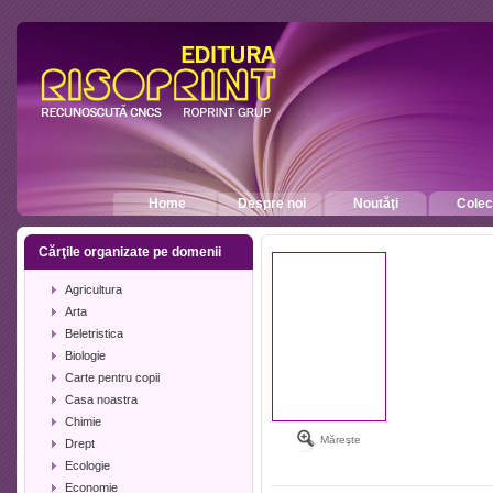
Home
Despre noi
Noutăţi
Colecţ
Cărţile organizate pe domenii
Agricultura
Arta
Beletristica
Biologie
Carte pentru copii
Casa noastra
Chimie
Măreşte
Drept
Ecologie
Economie