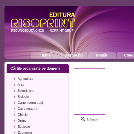
Home
Despre noi
Noutăţi
Colecţ
Cărţile organizate pe domenii
Agricultura
Arta
Beletristica
Biologie
Carte pentru copii
Casa noastra
Chimie
Măreşte
Drept
Ecologie
Economie