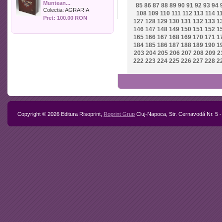
Muntean...
Politica
85
86
87
88
89
90
91
92
93
94
Colectia:
AGRARIA
108
109
110
111
112
113
114
1
Psihologie
Pret: 100.00 RON
127
128
129
130
131
132
133
1
Sociologie
146
147
148
149
150
151
152
1
Sport
165
166
167
168
169
170
171
1
Stiinta si tehnica
184
185
186
187
188
189
190
1
203
204
205
206
207
208
209
2
Teologie / Religie
222
223
224
225
226
227
228
2
Turism
Zootehnie
Copyright © 2026 Editura Risoprint,
Roprint Grup
Cluj-Napoca, Str. Cernavodă Nr. 5 -