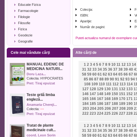
Educatie Fizica
Colecţia:
F
Farmacologie
ISBN:
V
Filologie
Apariţie:
E
Filosofie
Număr de pagini:
P
Fizica
Geodezie
Puteti actualiza numarul de exemplare cu
Geografie
Geologie
Cele mai vândute cărţi
Alte cărţi de
Industrie alimentara
Informatica
MANUAL EDENIC DE
1
2
3
4
5
6
7
8
9
10
11
12
13
14
Istorie
MEDICINA NATURI...
31
32
33
34
35
36
37
38
39
40
4
Istorie literara
Doru Laza...
58
59
60
61
62
63
64
65
66
67
6
Lexicologie
Colectia:
HYPOCRATES
85
86
87
88
89
90
91
92
93
94
Pret: Tiraj epuizat
108
109
110
111
112
113
114
1
Management
127
128
129
130
131
132
133
1
Marketing
146
147
148
149
150
151
152
1
Teste grilă limba
Matematica
165
166
167
168
169
170
171
1
engleză...
Media
184
185
186
187
188
189
190
1
Anamaria Chereji...
203
204
205
206
207
208
209
2
Medicina umana
Colectia:
---
222
223
224
225
226
227
228
2
Pret: Tiraj epuizat
Medicina veterinara
Memorialistica
Tratat de plante
1
2
3
4
5
6
7
8
9
10
11
12
13
14
Muzica
medicinale cult...
31
32
33
34
35
36
37
38
39
40
4
Pedagogie
coord. Leon Sorin
58
59
60
61
62
63
64
65
66
67
6