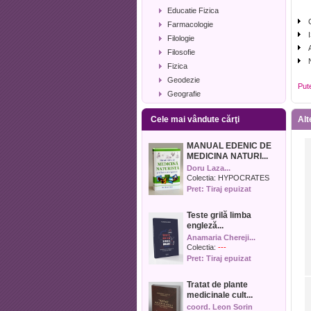
Educatie Fizica
Farmacologie
Filologie
Filosofie
Fizica
Geodezie
Put
Geografie
Geologie
Cele mai vândute cărţi
Alt
Industrie alimentara
Informatica
MANUAL EDENIC DE
Istorie
MEDICINA NATURI...
Istorie literara
Doru Laza...
Lexicologie
Colectia:
HYPOCRATES
Pret: Tiraj epuizat
Management
Marketing
Teste grilă limba
Matematica
engleză...
Media
Anamaria Chereji...
Medicina umana
Colectia:
---
Pret: Tiraj epuizat
Medicina veterinara
Memorialistica
Tratat de plante
Muzica
medicinale cult...
Pedagogie
coord. Leon Sorin