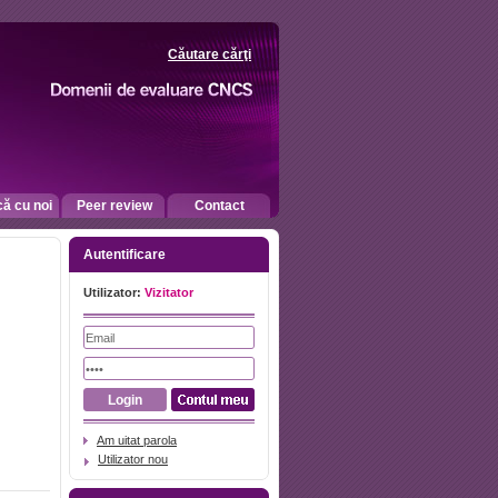
Căutare cărţi
că cu noi
Peer review
Contact
Autentificare
Utilizator:
Vizitator
Am uitat parola
Utilizator nou