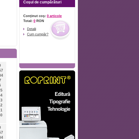
Coşul de cumpărături
Conţinut coş:
0 articole
Total:
0
RON
Detalii
Cum cumpăr?
0
57
84
7
6
45
64
83
02
21
40
0
57
84