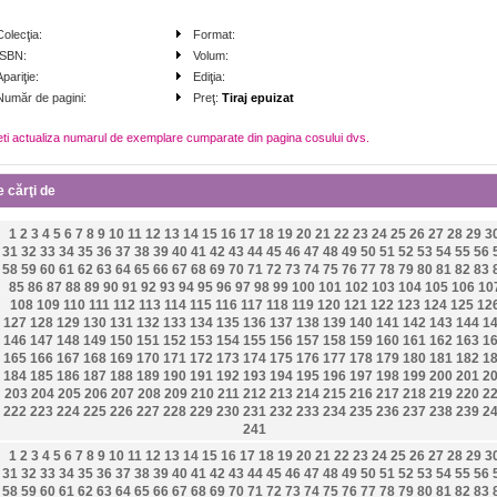
Colecţia:
Format:
ISBN:
Volum:
Apariţie:
Ediţia:
Număr de pagini:
Preţ:
Tiraj epuizat
eti actualiza numarul de exemplare cumparate din pagina cosului dvs.
e cărţi de
1
2
3
4
5
6
7
8
9
10
11
12
13
14
15
16
17
18
19
20
21
22
23
24
25
26
27
28
29
3
31
32
33
34
35
36
37
38
39
40
41
42
43
44
45
46
47
48
49
50
51
52
53
54
55
56
58
59
60
61
62
63
64
65
66
67
68
69
70
71
72
73
74
75
76
77
78
79
80
81
82
83
85
86
87
88
89
90
91
92
93
94
95
96
97
98
99
100
101
102
103
104
105
106
10
108
109
110
111
112
113
114
115
116
117
118
119
120
121
122
123
124
125
12
127
128
129
130
131
132
133
134
135
136
137
138
139
140
141
142
143
144
1
146
147
148
149
150
151
152
153
154
155
156
157
158
159
160
161
162
163
1
165
166
167
168
169
170
171
172
173
174
175
176
177
178
179
180
181
182
1
184
185
186
187
188
189
190
191
192
193
194
195
196
197
198
199
200
201
2
203
204
205
206
207
208
209
210
211
212
213
214
215
216
217
218
219
220
2
222
223
224
225
226
227
228
229
230
231
232
233
234
235
236
237
238
239
2
241
1
2
3
4
5
6
7
8
9
10
11
12
13
14
15
16
17
18
19
20
21
22
23
24
25
26
27
28
29
3
31
32
33
34
35
36
37
38
39
40
41
42
43
44
45
46
47
48
49
50
51
52
53
54
55
56
58
59
60
61
62
63
64
65
66
67
68
69
70
71
72
73
74
75
76
77
78
79
80
81
82
83