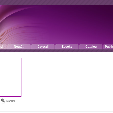
oi
Noutăţi
Colecţii
Ebooks
Catalog
Publi
Măreşte