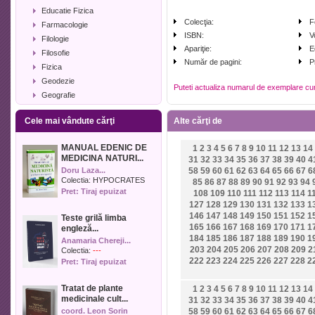
Educatie Fizica
Colecţia:
F
Farmacologie
ISBN:
V
Filologie
Apariţie:
E
Filosofie
Număr de pagini:
P
Fizica
Geodezie
Puteti actualiza numarul de exemplare cu
Geografie
Geologie
Cele mai vândute cărţi
Alte cărţi de
Industrie alimentara
Informatica
MANUAL EDENIC DE
1
2
3
4
5
6
7
8
9
10
11
12
13
14
Istorie
MEDICINA NATURI...
31
32
33
34
35
36
37
38
39
40
4
Istorie literara
Doru Laza...
58
59
60
61
62
63
64
65
66
67
6
Lexicologie
Colectia:
HYPOCRATES
85
86
87
88
89
90
91
92
93
94
Pret: Tiraj epuizat
108
109
110
111
112
113
114
1
Management
127
128
129
130
131
132
133
1
Marketing
146
147
148
149
150
151
152
1
Teste grilă limba
Matematica
165
166
167
168
169
170
171
1
engleză...
Media
184
185
186
187
188
189
190
1
Anamaria Chereji...
203
204
205
206
207
208
209
2
Medicina umana
Colectia:
---
222
223
224
225
226
227
228
2
Pret: Tiraj epuizat
Medicina veterinara
Memorialistica
Tratat de plante
1
2
3
4
5
6
7
8
9
10
11
12
13
14
Muzica
medicinale cult...
31
32
33
34
35
36
37
38
39
40
4
Pedagogie
coord. Leon Sorin
58
59
60
61
62
63
64
65
66
67
6