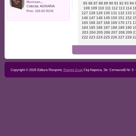
Muntean...
Politica
85
86
87
88
89
90
91
92
93
94
Colectia:
AGRARIA
108
109
110
111
112
113
114
1
Psihologie
Pret: 100.00 RON
127
128
129
130
131
132
133
1
Sociologie
146
147
148
149
150
151
152
1
Sport
165
166
167
168
169
170
171
1
Stiinta si tehnica
184
185
186
187
188
189
190
1
203
204
205
206
207
208
209
2
Teologie / Religie
222
223
224
225
226
227
228
2
Turism
Zootehnie
Copyright © 2026 Editura Risoprint,
Roprint Grup
Cluj-Napoca, Str. Cernavodă Nr. 5 -