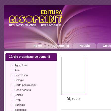
Home
Despre noi
Noutăţi
Colecţ
Cărţile organizate pe domenii
Agricultura
Arta
Beletristica
Biologie
Carte pentru copii
Casa noastra
Chimie
Măreşte
Drept
Ecologie
Economie