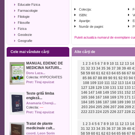
Educatie Fizica
Colecţia:
F
Farmacologie
ISBN:
V
Filologie
Apariţie:
E
Filosofie
Număr de pagini:
P
Fizica
Geodezie
Puteti actualiza numarul de exemplare cu
Geografie
Geologie
Cele mai vândute cărţi
Alte cărţi de
Industrie alimentara
Informatica
MANUAL EDENIC DE
1
2
3
4
5
6
7
8
9
10
11
12
13
14
Istorie
MEDICINA NATURI...
31
32
33
34
35
36
37
38
39
40
4
Istorie literara
Doru Laza...
58
59
60
61
62
63
64
65
66
67
6
Lexicologie
Colectia:
HYPOCRATES
85
86
87
88
89
90
91
92
93
94
Pret: Tiraj epuizat
108
109
110
111
112
113
114
1
Management
127
128
129
130
131
132
133
1
Marketing
146
147
148
149
150
151
152
1
Teste grilă limba
Matematica
165
166
167
168
169
170
171
1
engleză...
Media
184
185
186
187
188
189
190
1
Anamaria Chereji...
203
204
205
206
207
208
209
2
Medicina umana
Colectia:
---
222
223
224
225
226
227
228
2
Pret: Tiraj epuizat
Medicina veterinara
Memorialistica
Tratat de plante
1
2
3
4
5
6
7
8
9
10
11
12
13
14
Muzica
medicinale cult...
31
32
33
34
35
36
37
38
39
40
4
Pedagogie
coord. Leon Sorin
58
59
60
61
62
63
64
65
66
67
6