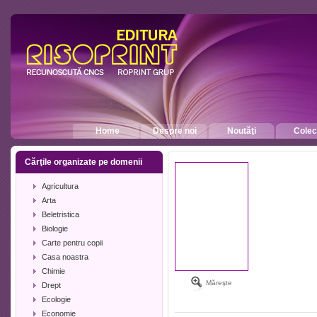
Home
Despre noi
Noutăţi
Colecţ
Cărţile organizate pe domenii
Agricultura
Arta
Beletristica
Biologie
Carte pentru copii
Casa noastra
Chimie
Măreşte
Drept
Ecologie
Economie