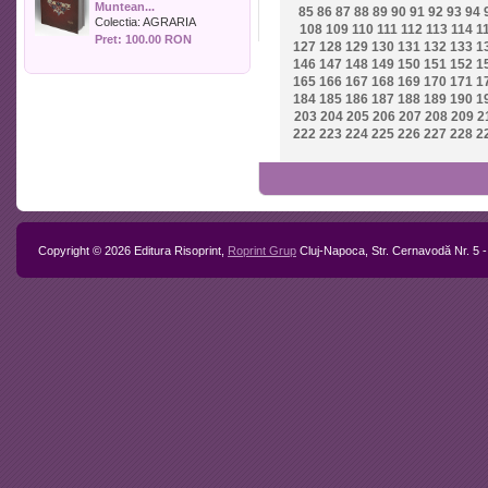
Muntean...
Politica
85
86
87
88
89
90
91
92
93
94
Colectia:
AGRARIA
108
109
110
111
112
113
114
1
Psihologie
Pret: 100.00 RON
127
128
129
130
131
132
133
1
Sociologie
146
147
148
149
150
151
152
1
Sport
165
166
167
168
169
170
171
1
Stiinta si tehnica
184
185
186
187
188
189
190
1
203
204
205
206
207
208
209
2
Teologie / Religie
222
223
224
225
226
227
228
2
Turism
Zootehnie
Copyright © 2026 Editura Risoprint,
Roprint Grup
Cluj-Napoca, Str. Cernavodă Nr. 5 -